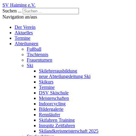
SV Haiming e.V.
Suchen ...
Navigation an/aus
Der Verein
Aktuelles
Termine
Abteilungen
Fußball
Tischtennis
Frauenturnen
Ski
Skilehrerausbildung
neue Abteilungsleitung Ski
Skikurs
Termine
DSV Skischule
Meisterschaften
Indoorcycling
Bildergalerie
Rennläufer
Skifahren Training
Innspitz Zeitfahren
Skilandkreismeisterschaft 2025