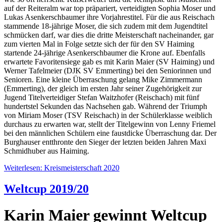
auf der Reiteralm war top präpariert, verteidigten Sophia Moser und
Lukas Asenkerschbaumer ihre Vorjahrestitel. Für die aus Reischach
stammende 18-jährige Moser, die sich zudem mit dem Jugendtitel
schmücken darf, war dies die dritte Meisterschaft nacheinander, gar
zum vierten Mal in Folge setzte sich der für den SV Haiming
startende 24-jährige Asenkerschbaumer die Krone auf. Ebenfalls
erwartete Favoritensiege gab es mit Karin Maier (SV Haiming) und
Werner Tafelmeier (DJK SV Emmerting) bei den Seniorinnen und
Senioren. Eine kleine Überraschung gelang Mike Zimmermann
(Emmerting), der gleich im ersten Jahr seiner Zugehörigkeit zur
Jugend Titelverteidiger Stefan Waitzhofer (Reischach) mit fünf
hundertstel Sekunden das Nachsehen gab. Während der Triumph
von Miriam Moser (TSV Reischach) in der Schülerklasse weiblich
durchaus zu erwarten war, stellt der Titelgewinn von Lenny Friemel
bei den männlichen Schülern eine faustdicke Überraschung dar. Der
Burghauser entthronte den Sieger der letzten beiden Jahren Maxi
Schmidhuber aus Haiming.
Weiterlesen: Kreismeisterschaft 2020
Weltcup 2019/20
Karin Maier gewinnt Weltcup