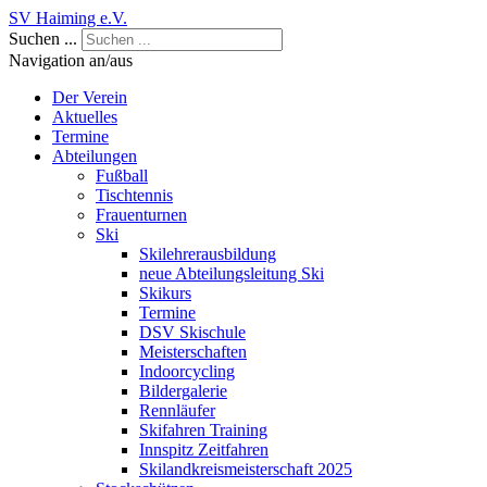
SV Haiming e.V.
Suchen ...
Navigation an/aus
Der Verein
Aktuelles
Termine
Abteilungen
Fußball
Tischtennis
Frauenturnen
Ski
Skilehrerausbildung
neue Abteilungsleitung Ski
Skikurs
Termine
DSV Skischule
Meisterschaften
Indoorcycling
Bildergalerie
Rennläufer
Skifahren Training
Innspitz Zeitfahren
Skilandkreismeisterschaft 2025