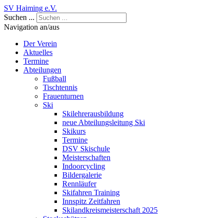
SV Haiming e.V.
Suchen ...
Navigation an/aus
Der Verein
Aktuelles
Termine
Abteilungen
Fußball
Tischtennis
Frauenturnen
Ski
Skilehrerausbildung
neue Abteilungsleitung Ski
Skikurs
Termine
DSV Skischule
Meisterschaften
Indoorcycling
Bildergalerie
Rennläufer
Skifahren Training
Innspitz Zeitfahren
Skilandkreismeisterschaft 2025